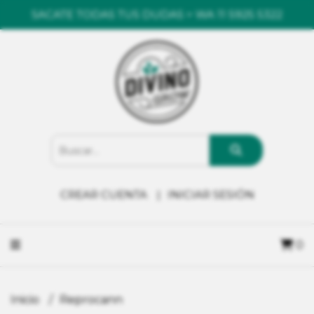
SACATE TODAS TUS DUDAS > WA 11 5925 5322
CREAR CUENTA
INICIAR SESIÓN
0
Inicio
Reprocann