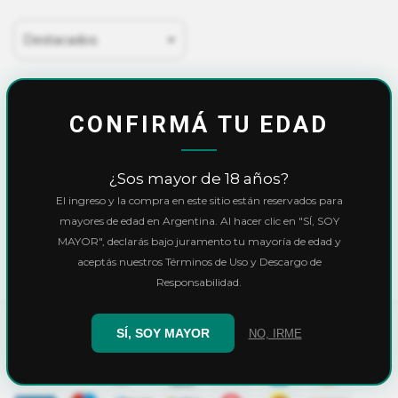
CONFIRMÁ TU EDAD
¿Sos mayor de 18 años?
El ingreso y la compra en este sitio están reservados para
mayores de edad en Argentina. Al hacer clic en "SÍ, SOY
MAYOR", declarás bajo juramento tu mayoría de edad y
Registro Reprocann
aceptás nuestros Términos de Uso y Descargo de
Responsabilidad.
SÍ, SOY MAYOR
NO, IRME
MEDIOS DE PAGO