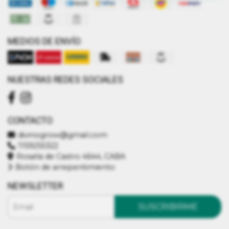
MEDIOS DE ENVÍO
NUESTRAS REDES SOCIALES
CONTACTO
divinogrow@gmail.com
1159255322
Rosalía de Castro 4644, CABA
Botón de arrepentimiento
NEWSLETTER
SUSCRIBIRME