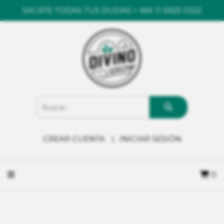
SACATE TODAS TUS DUDAS > WA 11 5925 5322
CREAR CUENTA
INICIAR SESIÓN
0