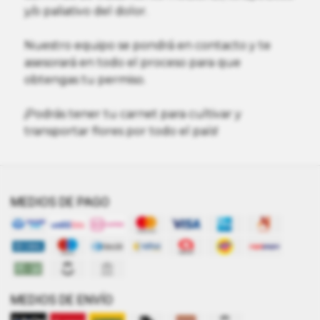
y/o paliativo del dolor.
Nuestro equipo se pondrá en contacto y te
asesorará en todo el proceso para que
obtengas tu permiso.
¡Podrás tener tu carnet para cultivar y
transportar flores por todo el país!
MEDIOS DE PAGO
MEDIOS DE ENVÍO