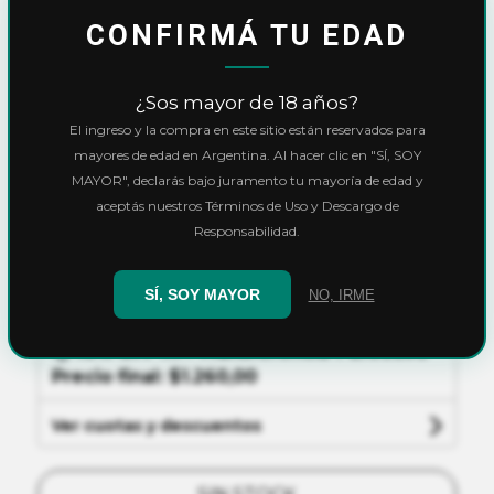
CONFIRMÁ TU EDAD
Inicio
Parafernalia
Papeles y Celulosas
¿Sos mayor de 18 años?
Papel de celulosa 3Rayos 1 1/4
El ingreso y la compra en este sitio están reservados para
mayores de edad en Argentina. Al hacer clic en "SÍ, SOY
Papel de celulosa
MAYOR", declarás bajo juramento tu mayoría de edad y
aceptás nuestros Términos de Uso y Descargo de
3Rayos 1 1/4
Responsabilidad.
$1.400,00
SÍ, SOY MAYOR
NO, IRME
10% OFF
con
Transferencia
o
Efectivo
Precio final:
$1.260,00
Ver cuotas y descuentos