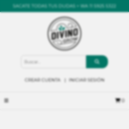
SACATE TODAS TUS DUDAS > WA 11 5925 5322
CREAR CUENTA
INICIAR SESIÓN
0