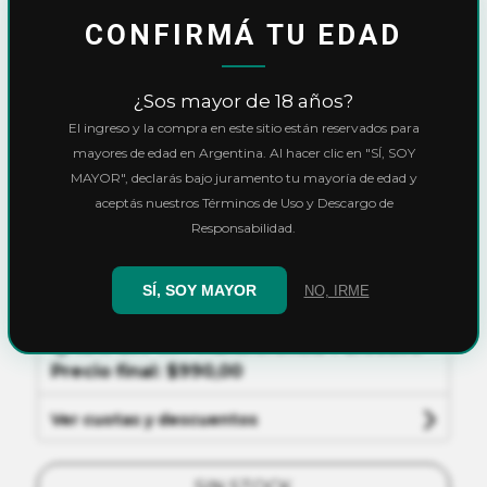
CONFIRMÁ TU EDAD
Inicio
Parafernalia
Filtros - tips - tuqueras
¿Sos mayor de 18 años?
Tips fitros Smoking brown medium
El ingreso y la compra en este sitio están reservados para
mayores de edad en Argentina. Al hacer clic en "SÍ, SOY
Tips fitros Smoking
MAYOR", declarás bajo juramento tu mayoría de edad y
aceptás nuestros Términos de Uso y Descargo de
brown medium
Responsabilidad.
$1.100,00
SÍ, SOY MAYOR
NO, IRME
10% OFF
con
Transferencia
o
Efectivo
Precio final:
$990,00
Ver cuotas y descuentos