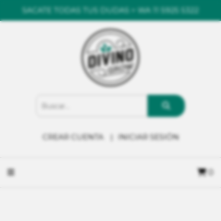
SACATE TODAS TUS DUDAS > WA 11 5925 5322
CREAR CUENTA
INICIAR SESIÓN
0