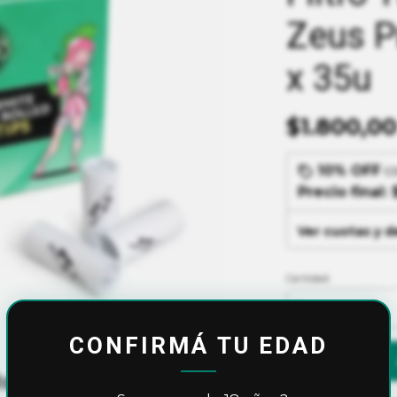
Zeus P
x 35u
$1.800,00
10% OFF
c
Precio final:
Ver cuotas y 
Cantidad
CONFIRMÁ TU EDAD
olled (35 unidades)