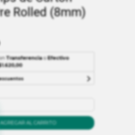
re Rolled (8mm)
on
Transferencia
o
Efectivo
$1.620,00
descuentos
AGREGAR AL CARRITO