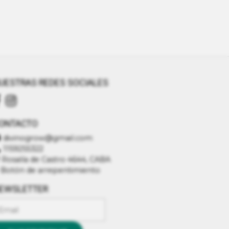
UESTRAS REDES SOCIALES
ONTACTO
divinogrow@gmail.com
1159255322
Rosalía de Castro 4644, CABA
Botón de arrepentimiento
EWSLETTER