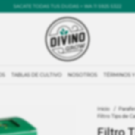
SACATE TODAS TUS DUDAS > WA 11 5925 5322
OS
TABLAS DE CULTIVO
NOSOTROS
TÉRMINOS Y
Inicio
Parafe
Filtro Tips de 
Filtro 