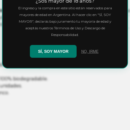
¿Sos mayor de 18 años?
El ingreso y la compra en este sitio están reservados para
s Pre-Rolled
, la solución más
Calculá el cos
mayores de edad en Argentina. Al hacer clic en "SÍ, SOY
ya vienen enrollados, listos para
MAYOR", declarás bajo juramento tu mayoría de edad y
con un compromiso
aceptás nuestros Términos de Uso y Descargo de
Responsabilidad.
SÍ, SOY MAYOR
NO, IRME
do de 2 cm de largo y 8 mm de
 100% biodegradable.
unidades.
nco.