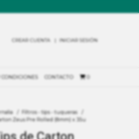
CREAR CUENTA
INICIAR SESIÓN
 CONDICIONES
CONTACTO
0
rnalia
Filtros - tips - tuqueras
Carton Zeus Pre Rolled (8mm) x 35u
Tips de Carton