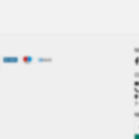
N
C
N