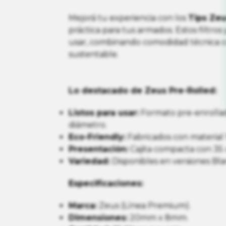
Mejorá tu experiencia con los
Tips Zeu
práctica para tus armados. Estos filtros 
usar, combinando comodidad técnica 
sustentable.
Lo destacado de Zeus Pre-Rolled:
Listos para usar:
Formato pre-enrolla
diámetro.
Eco-Friendly:
Fabricados con material
Presentación:
Cajita compacta con 35 
Variedad:
Disponibles en versiones Bla
Especificaciones:
Marca:
Zeus (Línea Premium).
Dimensiones:
20mm x 8mm.