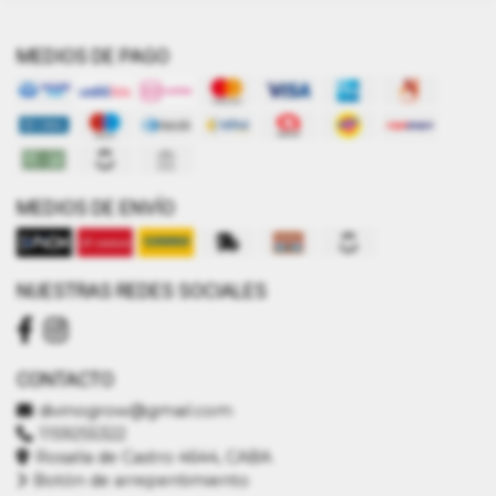
MEDIOS DE PAGO
MEDIOS DE ENVÍO
NUESTRAS REDES SOCIALES
CONTACTO
divinogrow@gmail.com
1159255322
Rosalía de Castro 4644, CABA
Botón de arrepentimiento