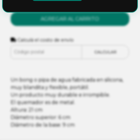
AGREGAR AL CARRITO
Calculá el costo de envío
CALCULAR
Un bong o pipa de agua fabricada en silicona,
muy blandita y flexible, portátil.
Un producto muy durable e irrompible.
El quemador es de metal.
Altura: 21 cm
Diámetro superior: 6 cm
Diámetro de la base: 9 cm