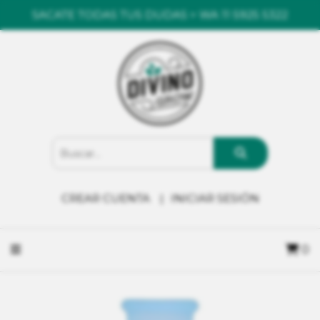
SACATE TODAS TUS DUDAS > WA 11 5925 5322
CREAR CUENTA
INICIAR SESIÓN
0