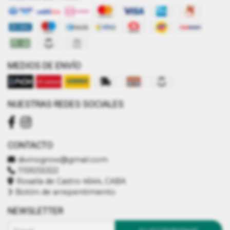
MEDIOS DE ENVÍO
NUESTRAS REDES SOCIALES
CONTACTO
divinogrow@gmail.com
1159255322
Rosalía de Castro 4644, CABA
Botón de arrepentimiento
NEWSLETTER