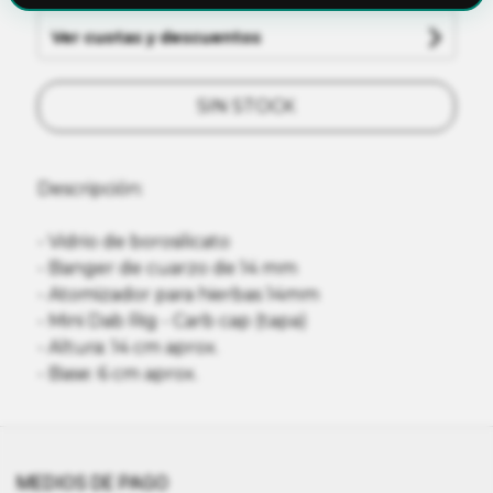
Ver cuotas y descuentos
SIN STOCK
Descripción:
- Vidrio de borosilicato
- Banger de cuarzo de 14 mm
- Atomizador para hierbas 14mm
- Mini Dab Rig - Carb cap (tapa)
- Altura: 14 cm aprox.
- Base: 6 cm aprox.
MEDIOS DE PAGO