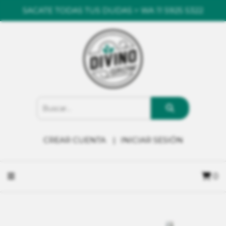
SACATE TODAS TUS DUDAS > WA 11 5925 5322
CREAR CUENTA
INICIAR SESIÓN
0