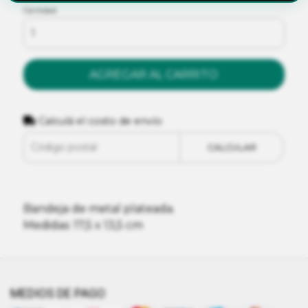
Cantidad
AGREGAR AL CARRITO
Calculá el costo de envío
CALCULAR
Bandeja de metal plateada.
Medidas: 17,5 x 13,5 cm
MEDIOS DE PAGO