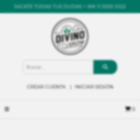
SACATE TODAS TUS DUDAS > WA 11 5925 5322
CREAR CUENTA
INICIAR SESIÓN
0