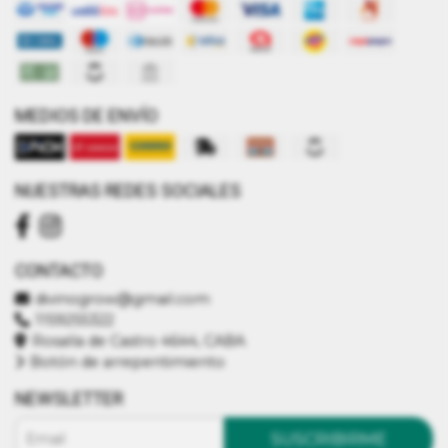
MEDIOS DE ENVÍO
NUESTRAS REDES SOCIALES
CONTACTO
divinogrow@gmail.com
1159255322
Rosalía de Castro 4644, CABA
Botón de arrepentimiento
NEWSLETTER
SUSCRIBIRME