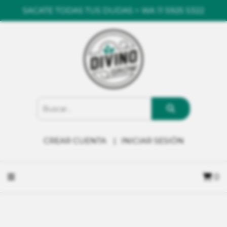
SACATE TODAS TUS DUDAS > WA 11 5925 5322
CREAR CUENTA
INICIAR SESIÓN
0