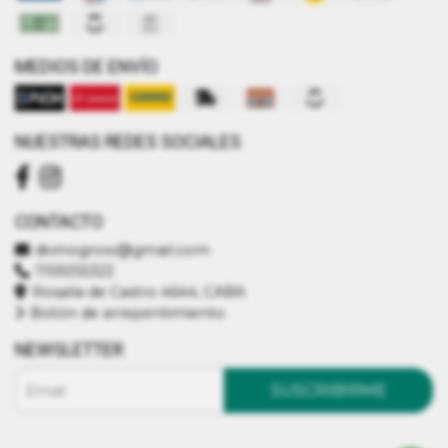
MEDIOS DE ENVÍO
NUESTRAS REDES SOCIALES
CONTACTO
divinogrow@gmail.com
1159255322
Rosalía de Castro 4644, CABA
Botón de arrepentimiento
NEWSLETTER
SUSCRIBIRME