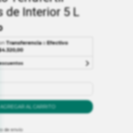
 de Interior 5 L
0
on
Transferencia
o
Efectivo
$4.320,00
descuentos
AGREGAR AL CARRITO
to de envío