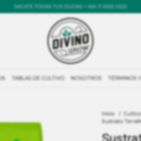
SACATE TODAS TUS DUDAS > WA 11 5925 5322
OS
TABLAS DE CULTIVO
NOSOTROS
TÉRMINOS Y
Inicio
Cultiv
Sustrato Terrafe
Sustrat