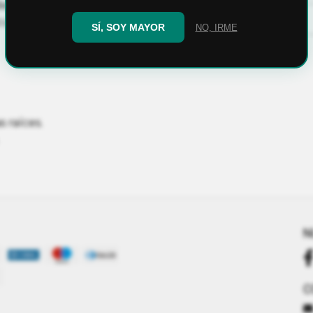
de corteza de pino, compost
as de pino, perlita. y
SÍ, SOY MAYOR
NO, IRME
s raíces.
N
C