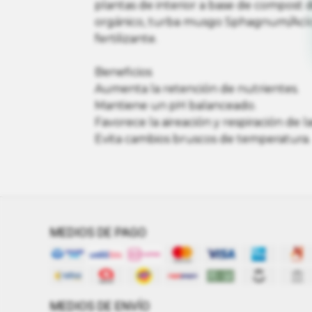
plantas de interior a base de compost 
orgánico, turba musgo Sphagnum/Acícul
fertilizante.
Beneficios
Aumenta la retención de nutrientes.
Mantiene un pH balanceado.
Favorece la aireación y respiración de la
Evita cambios bruscos de temperatura.
MEDIOS DE PAGO
MEDIOS DE ENVÍO