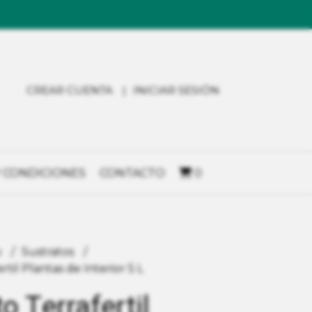
CREAR CUENTA
INICIAR SESIÓN
 CONDICIONES
CONTACTO
0
o
Sustratos
rtil Plantas de Interior 5 L
o Terrafertil