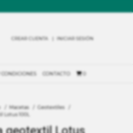
CREAR CUENTA
INICIAR SESIÓN
 CONDICIONES
CONTACTO
0
o
Macetas
Geotextiles
l Lotus 100L
 geotextil Lotus