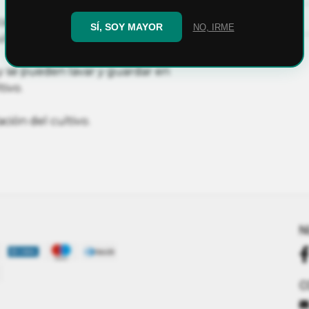
alor, y facilita la autopoda,
SÍ, SOY MAYOR
NO, IRME
ulares que son los encargados
y se pueden lavar y guardar en
tivo.
ación del cultivo.
N
C