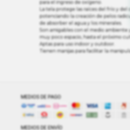
para el ingreso de oxígeno.
La tela protege las raíces del frío y del c
potenciando la creación de pelos radic
de absorber el agua y los minerales.
Son amigables con el medio ambiente 
muy poco espacio, hasta el próximo cul
Aptas para uso indoor y outdoor.
Tienen manijas para facilitar la manipul
MEDIOS DE PAGO
MEDIOS DE ENVÍO