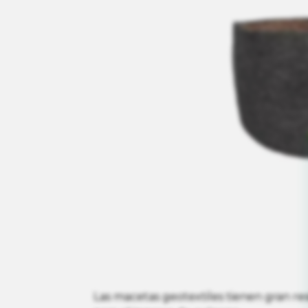
Las macetas geotextiles tienen gran re