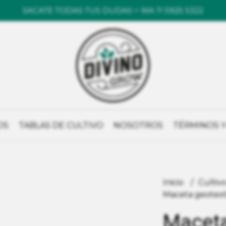
SACATE TODAS TUS DUDAS > WA 11 5925 5322
OS
TABLAS DE CULTIVO
NOSOTROS
TÉRMINOS Y
Inicio
Cultiv
Maceta geotexti
Maceta