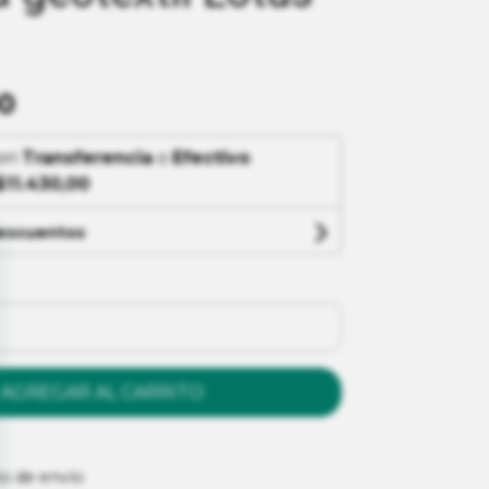
0
on
Transferencia
o
Efectivo
$11.430,00
descuentos
AGREGAR AL CARRITO
to de envío