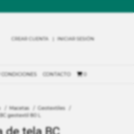
CREAR CUENTA
INICIAR SESIÓN
 CONDICIONES
CONTACTO
0
o
Macetas
Geotextiles
BC geotextil 80 L
 de tela BC