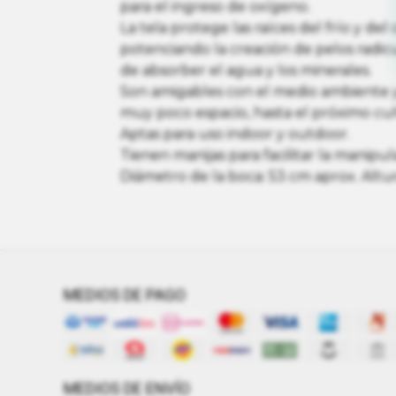
para el ingreso de oxígeno.
La tela protege las raíces del frío y del c
potenciando la creación de pelos radic
de absorber el agua y los minerales.
Son amigables con el medio ambiente 
muy poco espacio, hasta el próximo cul
Aptas para uso indoor y outdoor.
Tienen manijas para facilitar la manipul
Diámetro de la boca: 53 cm aprox. Altur
MEDIOS DE PAGO
MEDIOS DE ENVÍO