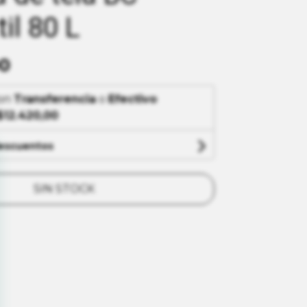
il 80 L
00
on
Transferencia
o
Efectivo
$12.420,00
descuentos
SIN STOCK