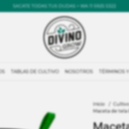
SACATE TODAS TUS DUDAS > WA 11 5925 5322
OS
TABLAS DE CULTIVO
NOSOTROS
TÉRMINOS Y
Inicio
Cultiv
Maceta de tela 
Maceta