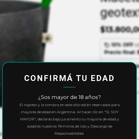
geotext
$13.800,
10% OFF
c
Precio final:
Ver cuotas y 
CONFIRMÁ TU EDAD
¿Sos mayor de 18 años?
El ingreso y la compra en este sitio están reservados para
mayores de edad en Argentina. Al hacer clic en "SÍ, SOY
MAYOR", declarás bajo juramento tu mayoría de edad y
aceptás nuestros Términos de Uso y Descargo de
Responsabilidad.
sistencia y una buena porosidad