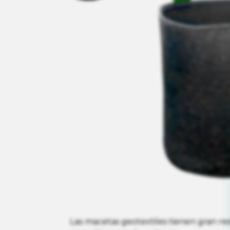
Las macetas geotextiles tienen gran re