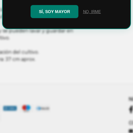
alor, y facilita la autopoda,
SÍ, SOY MAYOR
NO, IRME
ulares que son los encargados
y se pueden lavar y guardar en
tivo.
ación del cultivo.
a: 37 cm aprox.
N
C