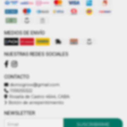
MEDIOS DE ENVÍO
NUESTRAS REDES SOCIALES
CONTACTO
divinogrow@gmail.com
1159255322
Rosalía de Castro 4644, CABA
Botón de arrepentimiento
NEWSLETTER
SUSCRIBIRME