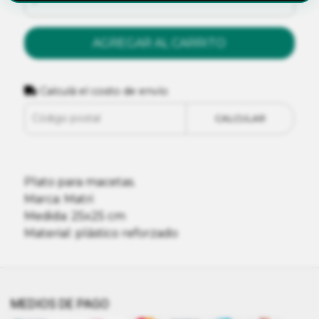
AGREGAR AL CARRITO
Calculá el costo de envío
CALCULAR
Plato para macetas.
Marca: Matri
Medida: 25x25 cm
Material: plástico reforzado
MEDIOS DE PAGO