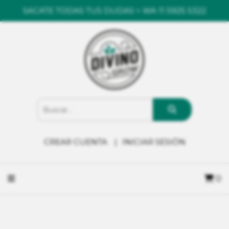
SACATE TODAS TUS DUDAS > WA 11 5925 5322
CREAR CUENTA
INICIAR SESIÓN
0