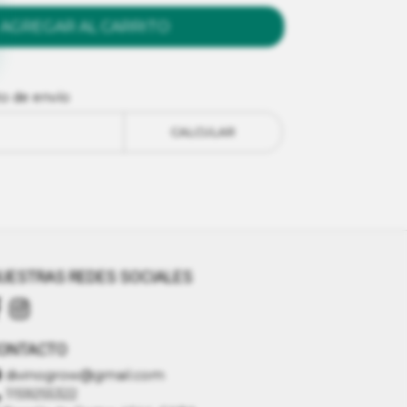
AGREGAR AL CARRITO
to de envío
CALCULAR
UESTRAS REDES SOCIALES
ONTACTO
divinogrow@gmail.com
1159255322