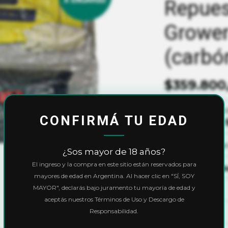
Repuest
Grower
(carbó
$359.800
10% OFF
c
CONFIRMÁ TU EDAD
Precio final:
3
cuotas si
¿Sos mayor de 18 años?
El ingreso y la compra en este sitio están reservados para
Ver cuotas y 
mayores de edad en Argentina. Al hacer clic en "SÍ, SOY
MAYOR", declarás bajo juramento tu mayoría de edad y
Cantidad
aceptás nuestros Términos de Uso y Descargo de
Responsabilidad.