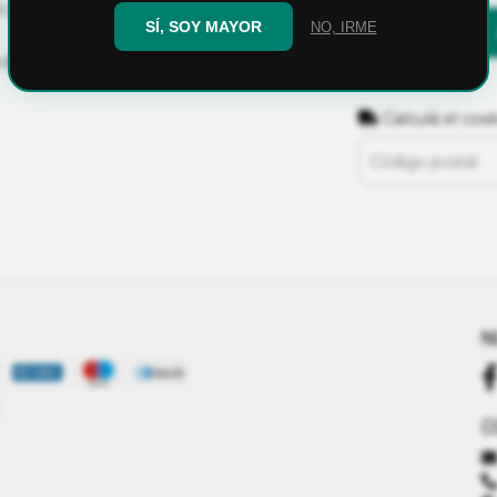
o por ISO, FDA y Kosher)
SÍ, SOY MAYOR
NO, IRME
 de poliuretano).
Calculá el cos
N
C