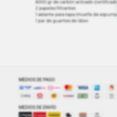
6000 gr de carbón activado (certificad
2 papeles filtrantes
1 aislante para tapa (muelle de espuma
1 par de guantes de látex
MEDIOS DE PAGO
MEDIOS DE ENVÍO