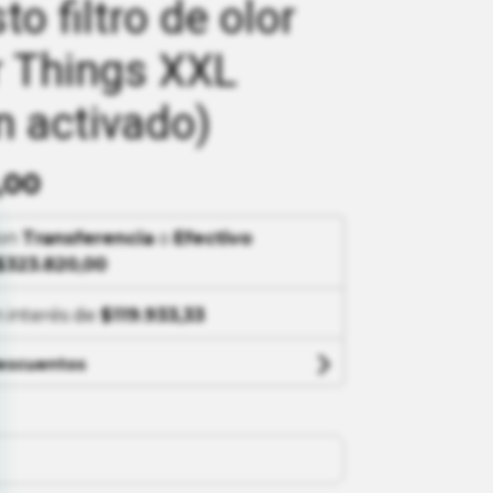
o filtro de olor
 Things XXL
n activado)
,00
on
Transferencia
o
Efectivo
$323.820,00
n interés de
$119.933,33
descuentos