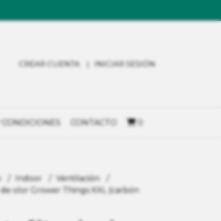
CREAR CUENTA
INICIAR SESIÓN
 CONDICIONES
CONTACTO
0
o
Indoor
Ventilación
 de olor Grower Things XXL (carbón