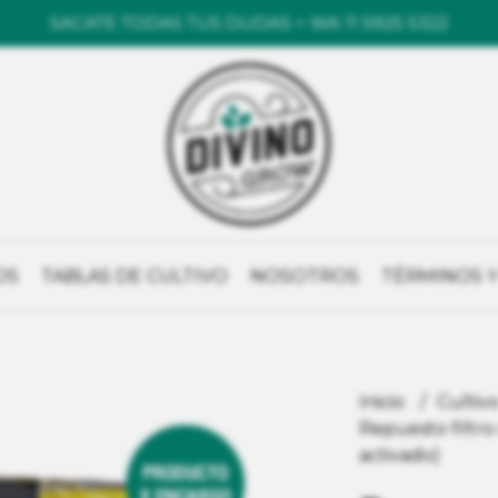
SACATE TODAS TUS DUDAS > WA 11 5925 5322
OS
TABLAS DE CULTIVO
NOSOTROS
TÉRMINOS Y
Inicio
Cultiv
Repuesto filtro
activado)