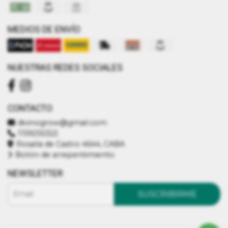
MEDIOS DE ENVÍO
NUESTRAS REDES SOCIALES
CONTACTO
divinogrow@gmail.com
1159255322
Rosalía de Castro 4644, CABA
Botón de arrepentimiento
NEWSLETTER
SUSCRIBIRME