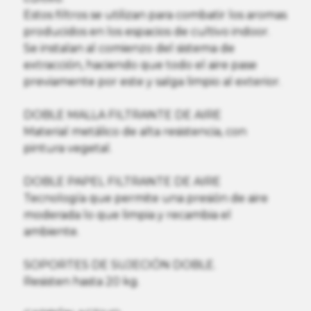
Estos filtros se utilizan para combatir los aromas
producidos en los espacios de cultivo indoor.
Se instalan al comienzo del sistema de
extracción, haciendo que todo el aire pase
previamente por este y salga limpio al exterior.
DOBLE MALLA FILTRANTE DE AIRE
Material metálico de alta resistencia, con
pintura vegetal.
DOBLE PAPEL FILTRANTE DE AIRE
Tecnología que permite una presión de aire
moderada lo que limpia y recambia el
ambiente.
SOPORTES DE SUJECIÓN DOBLE.
Resisten hasta 20 kg.