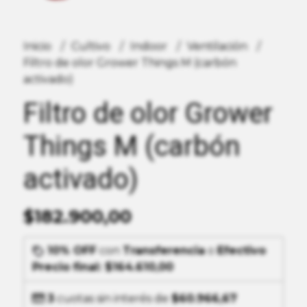
Inicio
Cultivo
Indoor
Ventilación
Filtro de olor Grower Things M (carbón
activado)
Filtro de olor Grower
Things M (carbón
activado)
$182.900,00
10% OFF
con
Transferencia
o
Efectivo
Precio final:
$164.610,00
3
cuotas sin interés de
$60.966,67