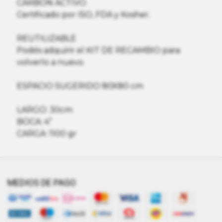
CARBÓN ACTIVO
Certificado por ISO, FDA y Kosher.
REUTILIZABLE
Podés adquirir el KIT DE RECAMBIO para
volverlo a nuevo.
ESPACIO SUGERIDO 80X80 cm
LARGO: 30cm
BOCA: 4”
CARGA: 1100 gr
MEDIOS DE PAGO