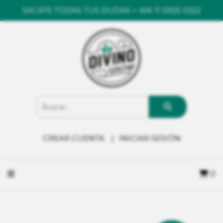
SACATE TODAS TUS DUDAS > WA 11 5925 5322
CREAR CUENTA
INICIAR SESIÓN
0