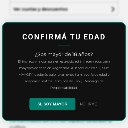
Ver cuotas y descuentos
Cantidad
CONFIRMÁ TU EDAD
AGREGAR AL CARRITO
¿Sos mayor de 18 años?
El ingreso y la compra en este sitio están reservados para
mayores de edad en Argentina. Al hacer clic en "SÍ, SOY
Calculá el costo de envío
MAYOR", declarás bajo juramento tu mayoría de edad y
aceptás nuestros Términos de Uso y Descargo de
CALCULAR
Responsabilidad.
SÍ, SOY MAYOR
NO, IRME
Los filtros de carbón activo línea MAER
garantizan la filtración total de los olores
concentrados dentro del espacio dedicado al
cultivo.