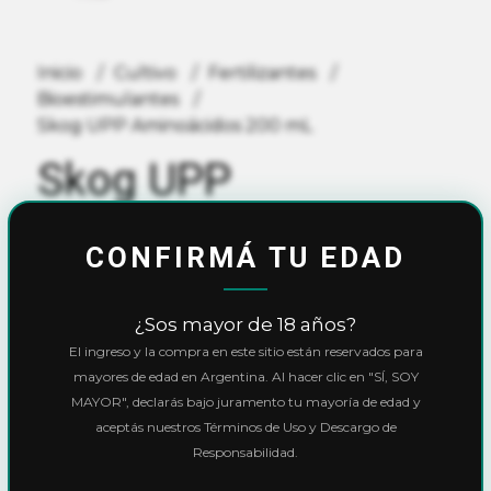
Inicio
Cultivo
Fertilizantes
Bioestimulantes
Skog UPP Aminoácidos 200 mL
Skog UPP
Aminoácidos 200 mL
CONFIRMÁ TU EDAD
$6.200,00
¿Sos mayor de 18 años?
10% OFF
con
Transferencia
o
Efectivo
El ingreso y la compra en este sitio están reservados para
Precio final:
$5.580,00
mayores de edad en Argentina. Al hacer clic en "SÍ, SOY
MAYOR", declarás bajo juramento tu mayoría de edad y
Ver cuotas y descuentos
aceptás nuestros Términos de Uso y Descargo de
Responsabilidad.
SIN STOCK