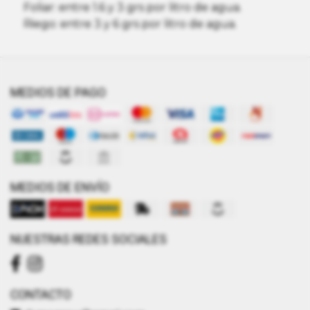
Foliar: entre 1.6 y 3 grs por litro de agua.
Riego: entre 3 y 6 grs por litro de agua.
MEDIOS DE PAGO
MEDIOS DE ENVÍO
NUESTRAS REDES SOCIALES
CONTACTO