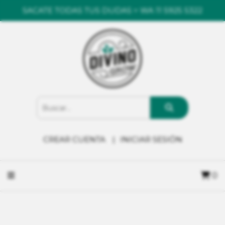
SACATE TODAS TUS DUDAS > WA 11 5925 5322
CREAR CUENTA
INICIAR SESIÓN
0