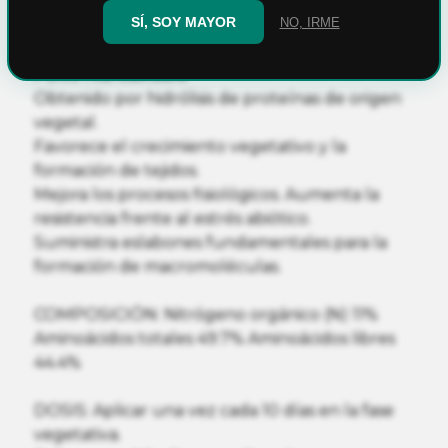
SÍ, SOY MAYOR
NO, IRME
Polvo Hidrosoluble
Obtenido por hidrólisis de proteínas de origen
vegetal.
Favorece el crecimiento vegetativo y la
formación de tejidos.
Mejora los procesos fisiológicos. Aumenta la
resistencia frente al estrés abiótico.
Suministra eslabones fundamentales para la
formación de macromoléculas.
COMPOSICIÓN: Nitrógeno orgánico (N) 11%
Aminoácidos totales 49.7% Aminoácidos libres
44.4%
DOSIS: Aplicar una vez cada 10 días en la fase
vegetativa.