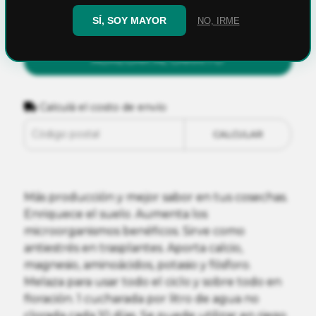
SÍ, SOY MAYOR
NO, IRME
AGREGAR AL CARRITO
Calculá el costo de envío
CALCULAR
Más producción y mejor sabor en tus cosechas.
Enriquece el suelo. Aumenta los
microorganismos benéficos. Sirve como
antiestrés en trasplantes. Aporta calcio,
magnesio, aminoácidos, potasio y fósforo.
Melaza para usar todo el ciclo y sobre todo en
floración. 1 cucharada por litro de agua no
clorada cada 10 días. Se puede utilizar en riego