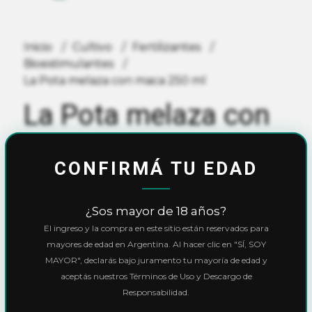
Inicio
Cultivo
Fertilizantes
Bioestimulantes
La Pota melaza con maca 250 ml
La Pota melaza con
maca 250 ml
CONFIRMÁ TU EDAD
$5.600,00
¿Sos mayor de 18 años?
10% OFF
con
Transferencia
o
Efectivo
El ingreso y la compra en este sitio están reservados para
Precio final:
$5.040,00
mayores de edad en Argentina. Al hacer clic en "SÍ, SOY
MAYOR", declarás bajo juramento tu mayoría de edad y
Ver cuotas y descuentos
aceptás nuestros Términos de Uso y Descargo de
Responsabilidad.
Cantidad