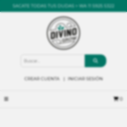
SACATE TODAS TUS DUDAS > WA 11 5925 5322
CREAR CUENTA
INICIAR SESIÓN
0