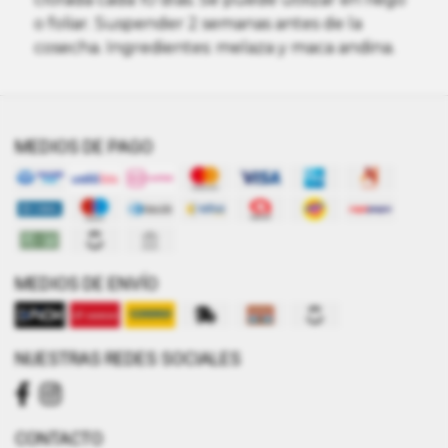
o foliar. Suspender 2 semanas antes de la
cosecha. Ingredientes: melaza y maca andina.
MEDIOS DE PAGO
MEDIOS DE ENVÍO
NUESTRAS REDES SOCIALES
CONTACTO