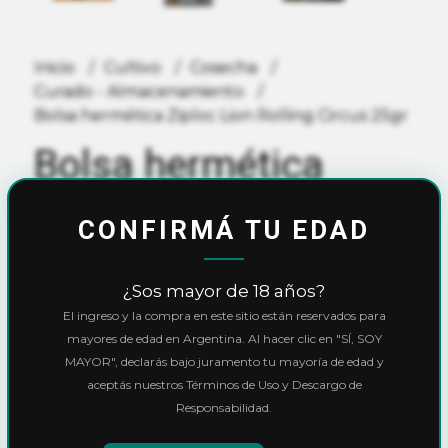
Inicio
Cultivo
Cosecha
Curado - Almacenamiento
Bolsa hermética Ziploc Lion Rolling Circus 25gr
Bolsa hermética
Ziploc Lion Rolling
CONFIRMÁ TU EDAD
Circus 25gr
¿Sos mayor de 18 años?
$2.900,00
El ingreso y la compra en este sitio están reservados para
mayores de edad en Argentina. Al hacer clic en "SÍ, SOY
MAYOR", declarás bajo juramento tu mayoría de edad y
10% OFF
con
Transferencia
o
Efectivo
aceptás nuestros Términos de Uso y Descargo de
Precio final:
$2.610,00
Responsabilidad.
Ver cuotas y descuentos