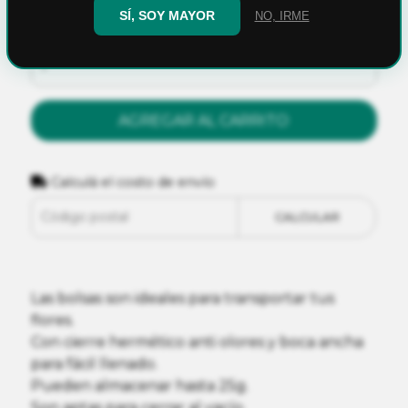
SÍ, SOY MAYOR
NO, IRME
Cantidad
AGREGAR AL CARRITO
Calculá el costo de envío
CALCULAR
Las bolsas son ideales para transportar tus
flores.
Con cierre hermético anti olores y boca ancha
para fácil llenado.
Pueden almacenar hasta 25g.
Son aptas para cerrar al vacío.