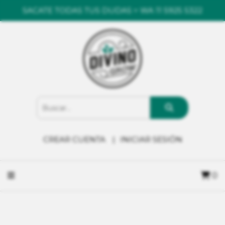
SACATE TODAS TUS DUDAS > WA 11 5925 5322
CREAR CUENTA
INICIAR SESIÓN
0