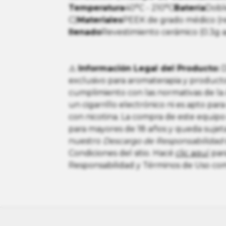
Temperatura
40°C - 210°C
Batería
Doble
C)
Materiales
PEEK de grado médico (res
llenado
Revestimiento cerámico (0.3g a
⚠️
Información Legal del Producto:
D
exclusivo para aromaterapia y producto
cumplimiento con las normativas de l
un cigarrillo electrónico ni es apto para
con nicotina. La compra de este equipo
para mayores de 18 años y queda sujet
nuestro
Descargo de Responsabilidad
Condiciones del sitio. Hacé
clic a
quí
para
Responsabilidad y Términos de Uso co