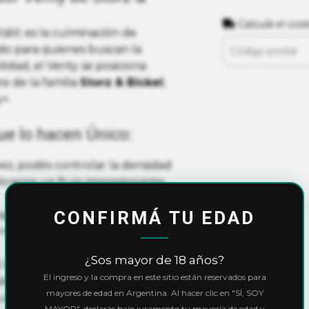
Calculá el cos
átil; es la culminación de
do para quienes buscan la
lidad, el Venty se posiciona
te de la familia
Storz & Bickel
,
+.
ue lo hacen Único:
ez, podés controlar la densidad
Alcanza un flujo impresionante
CONFIRMÁ TU EDAD
perar. El Venty está listo para
 nuevo mini-calentador por
¿Sos mayor de 18 años?
 la temperatura grado a grado
El ingreso y la compra en este sitio están reservados para
ás, cuenta con funciones
mayores de edad en Argentina. Al hacer clic en "SÍ, SOY
us flores al máximo.
MAYOR", declarás bajo juramento tu mayoría de edad y