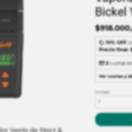
Bickel
$918.000
10% OFF
c
Precio final:
3
cuotas si
Ver cuotas y 
Cantidad
or Venty de Storz &