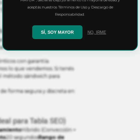
n dos baterías 18650, ofrece
aceptás nuestros Términos de Uso y Descargo de
 Supercharge, alcanza el
80%
Responsabilidad.
Divino Grow?
SÍ, SOY MAYOR
NO, IRME
en Argentina requiere
zamos:
ticos con garantía.
s lo que vendemos. Si tenés
el método sándwich para
 de forma segura y discreta en
deal para Tabla SEO)
tamiento
Híbrido (Convección +
to
20 segundos
Rango de