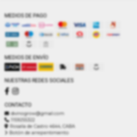
MEDIOS DE PAGO
MEDIOS DE ENVÍO
NUESTRAS REDES SOCIALES
CONTACTO
divinogrow@gmail.com
1159255322
Rosalía de Castro 4644, CABA
Botón de arrepentimiento