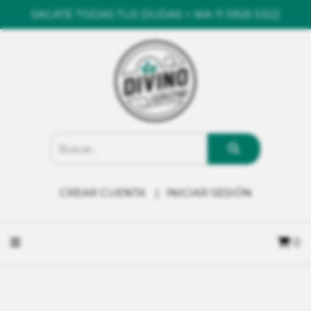
SACATE TODAS TUS DUDAS > WA 11 5925 5322
CREAR CUENTA
INICIAR SESIÓN
0