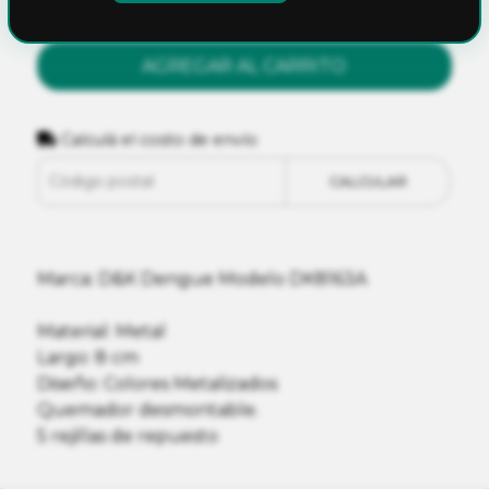
AGREGAR AL CARRITO
Calculá el costo de envío
CALCULAR
Marca: D&K Dengue Modelo DK8163A
Material: Metal
Largo: 8 cm
Diseño: Colores Metalizados
Quemador desmontable.
5 rejillas de repuesto