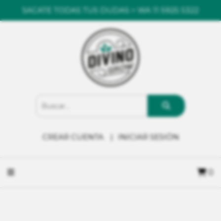
SACATE TODAS TUS DUDAS > WA 11 5925 5322
CREAR CUENTA
INICIAR SESIÓN
0