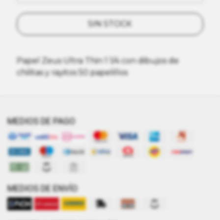
SIN STOCK
Papel Zeus Ultra Thin 1 1/4 con dibujos de
chilitas y rayitos 50 papelillos
MEDIOS DE PAGO
MEDIOS DE ENVÍO