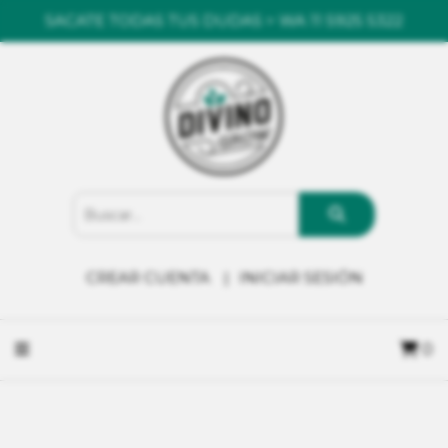
SACATE TODAS TUS DUDAS > WA 11 5925 5322
CREAR CUENTA
INICIAR SESIÓN
0