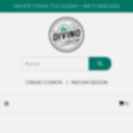
SACATE TODAS TUS DUDAS > WA 11 5925 5322
CREAR CUENTA
INICIAR SESIÓN
0