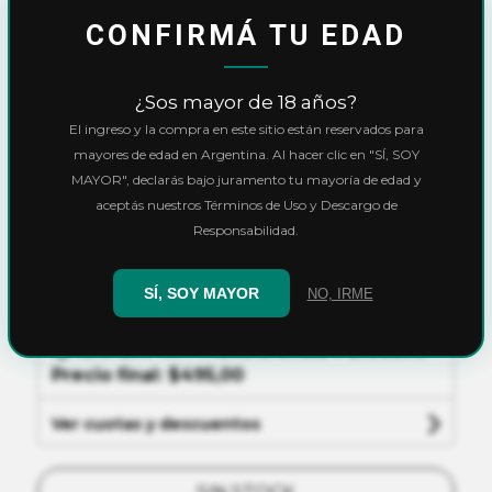
CONFIRMÁ TU EDAD
Inicio
Parafernalia
Filtros - tips - tuqueras
¿Sos mayor de 18 años?
Filtros tips Zeus large unbleached
El ingreso y la compra en este sitio están reservados para
mayores de edad en Argentina. Al hacer clic en "SÍ, SOY
Filtros tips Zeus
MAYOR", declarás bajo juramento tu mayoría de edad y
aceptás nuestros Términos de Uso y Descargo de
large unbleached
Responsabilidad.
$550,00
SÍ, SOY MAYOR
NO, IRME
10% OFF
con
Transferencia
o
Efectivo
Precio final:
$495,00
Ver cuotas y descuentos