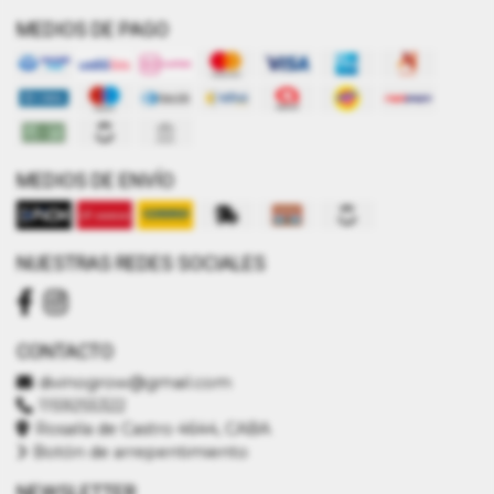
MEDIOS DE PAGO
MEDIOS DE ENVÍO
NUESTRAS REDES SOCIALES
CONTACTO
divinogrow@gmail.com
1159255322
Rosalía de Castro 4644, CABA
Botón de arrepentimiento
NEWSLETTER