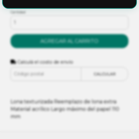
Cantidad
AGREGAR AL CARRITO
Calculá el costo de envío
CALCULAR
Lona texturizada Reemplazo de lona extra
Material acrílico Largo máximo del papel 110
mm