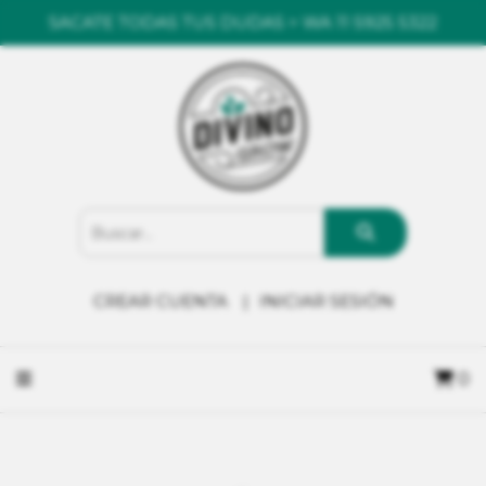
SACATE TODAS TUS DUDAS > WA 11 5925 5322
CREAR CUENTA
INICIAR SESIÓN
0