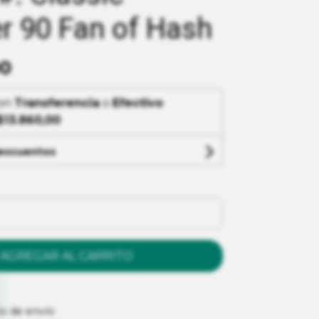
r 90 Fan of Hash
00
on
Transferencia
o
Efectivo
$13.860,00
descuentos
AGREGAR AL CARRITO
to de envío