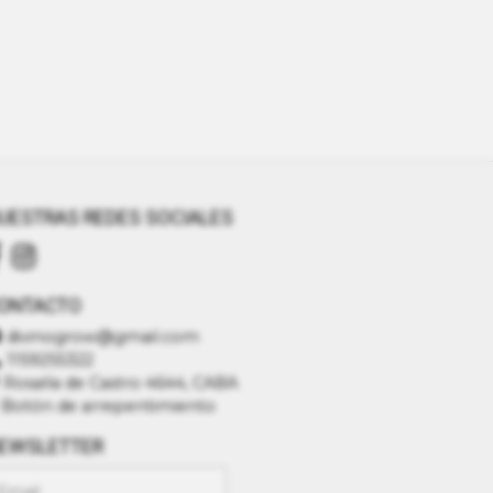
UESTRAS REDES SOCIALES
ONTACTO
divinogrow@gmail.com
1159255322
Rosalía de Castro 4644, CABA
Botón de arrepentimiento
EWSLETTER