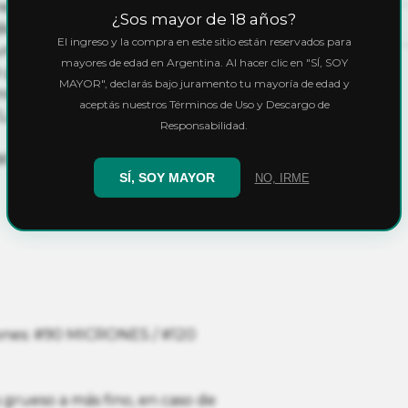
ejorar tus herramientas de
¿Sos mayor de 18 años?
iendo así profesionalizar tus
El ingreso y la compra en este sitio están reservados para
sumando cada día más calidad.
mayores de edad en Argentina. Al hacer clic en "SÍ, SOY
 poliestireno, las mismas
MAYOR", declarás bajo juramento tu mayoría de edad y
embra/macho, que permite
aceptás nuestros Términos de Uso y Descargo de
LASSIC.
Responsabilidad.
#04.
SÍ, SOY MAYOR
NO, IRME
iones: #90 MICRONES / #120
 grueso a más fino, en caso de