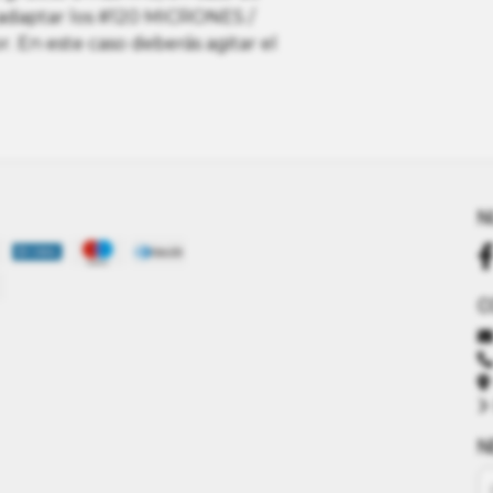
adaptar los #120 MICRONES /
 En este caso deberás agitar el
N
C
N