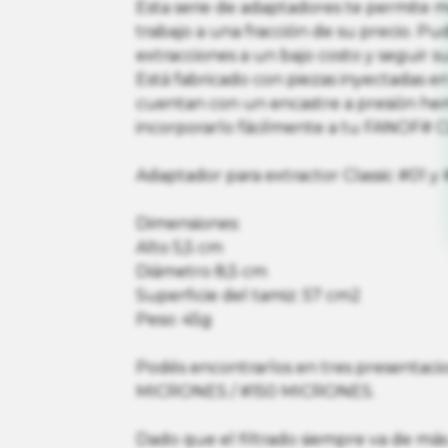
Esta serie de adaptadores te permite m
trabajo a una fracción de su precio. Pud
extracciones a un bajo costo y seguir 
Está fabricado con piezas inyectadas en
cuentan con un encastre a presión h
incorporarlo fácilmente a tu FANOF# C
Adaptador para extractor Classic #01 y 
Dimensiones:
Alto 5,5 cm
Diámetro 8,5 cm
Superficie del tamiz: 57 cm2
Peso: 45g
Podés encontrarlos en tres presentac
MICRONES / #150 MICRONES.
Dado que el filtrado siempre va de más