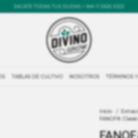
SACATE TODAS TUS DUDAS > WA 11 5925 5322
OS
TABLAS DE CULTIVO
NOSOTROS
TÉRMINOS Y
Inicio
Extrac
FANOF#. Classi
FANOF#