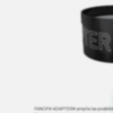
FANOF# ADAPTER# amplía las posibili