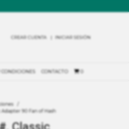
CREAR CUENTA
INICIAR SESIÓN
 CONDICIONES
CONTACTO
0
ciones
c Adapter 90 Fan of Hash
. Classic