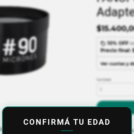
Adapte
$15.400,
10% OFF
c
Precio final:
Ver cuotas y 
Cantidad
CONFIRMÁ TU EDAD
dades de tu FANOF# CLASSIC.
Calculá el cos