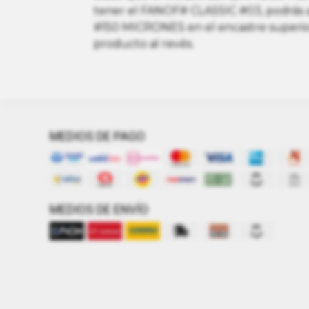
tener el FANOF# CLASSIC #03, podrás 
#150 MICRONES en el encastre superior.
producto al revés.
MEDIOS DE PAGO
MEDIOS DE ENVÍO