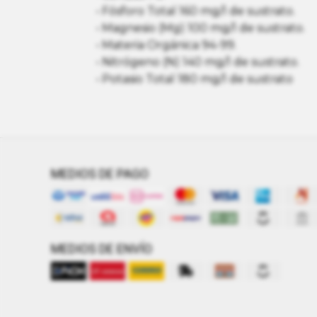
• Fósforo Total 160 mg/l de sustrato.
• Magnesio (Mg) 100 mg/l de sustrato.
• Materia Orgánica 94-99.
• Nitrógeno (N) 140 mg/l de sustrato.
• Potasio Total 180 mg/l de sustrato
MEDIOS DE PAGO
MEDIOS DE ENVÍO