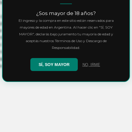
s con perlita y nutrientes base
¿Sos mayor de 18 años?
aracterísticas físicas y químicas
El ingreso y la compra en este sitio están reservados para
 pH y la conductividad son
mayores de edad en Argentina. Al hacer clic en "SÍ, SOY
 va a cultivar. De esta forma se
MAYOR", declarás bajo juramento tu mayoría de edad y
entes requeridos en forma
aceptás nuestros Términos de Uso y Descargo de
 los microelementos.
Responsabilidad.
propiedad de conservar su
asegura la buena relación aire /
SÍ, SOY MAYOR
NO, IRME
e para el sano crecimiento del