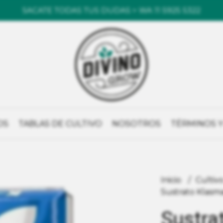
SACATE TODAS TUS DUDAS > WA 11 5925 5322
OS
TABLAS DE CULTIVO
NOSOTROS
TÉRMINOS Y
Inicio
Cultiv
Sustrato Klasm
Sustra