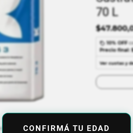
70 L
$47.800,
10% OFF
c
Precio final:
Ver cuotas y 
CONFIRMÁ TU EDAD
 casi exclusivamente con