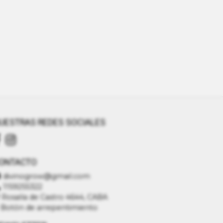
UESTRAS REDES SOCIALES
ONTACTO
divinogrow@gmail.com
1159255322
Rosalía de Castro 4644, CABA
Botón de arrepentimiento