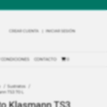
CREAR CUENTA
INICIAR SESIÓN
 CONDICIONES
CONTACTO
0
o
Sustratos
ann TS3 70 L
to Klasmann TS3