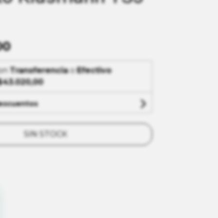
00
on
Transferencia
o
Efectivo
$43.020,00
descuentos
SIN STOCK