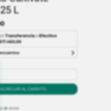
 25 L
00
on
Transferencia
o
Efectivo
$17.460,00
descuentos
AGREGAR AL CARRITO
to de envío