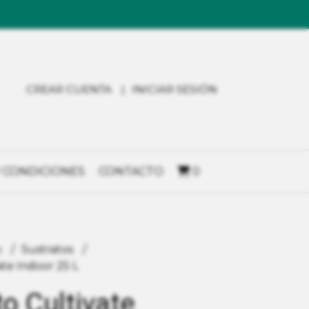
CREAR CUENTA
INICIAR SESIÓN
 CONDICIONES
CONTACTO
0
o
Sustratos
ate Indoor 25 L
o Cultivate