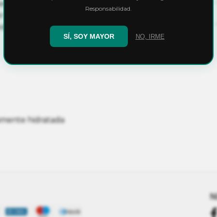
rior.
Responsabilidad.
yor esponjosidad y porosidad que
do el ciclo de cultivo.
SÍ, SOY MAYOR
NO, IRME
amente hidratada
N