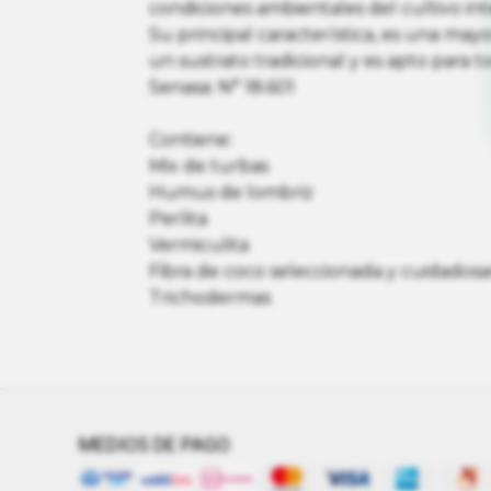
condiciones ambientales del cultivo inte
Su principal característica, es una ma
un sustrato tradicional y es apto para to
Senasa: N° 18.601
Contiene:
Mix de turbas
Humus de lombriz
Perlita
Vermiculita
Fibra de coco seleccionada y cuidados
Trichodermas
MEDIOS DE PAGO