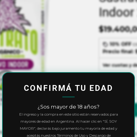
Indoor
$19.400,
10% OFF
c
Precio final:
Ver cuotas y 
Cantidad
CONFIRMÁ TU EDAD
¿Sos mayor de 18 años?
El ingreso y la compra en este sitio están reservados para
mayores de edad en Argentina. Al hacer clic en "SÍ, SOY
MAYOR", declarás bajo juramento tu mayoría de edad y
especialmente diseñado para las
Calculá el cos
aceptás nuestros Términos de Uso y Descargo de