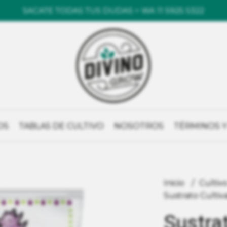
SACATE TODAS TUS DUDAS > WA 11 5925 5322
OS
TABLAS DE CULTIVO
NOSOTROS
TÉRMINOS Y
Inicio
Cultiv
Sustrato Cultiv
Sustrat