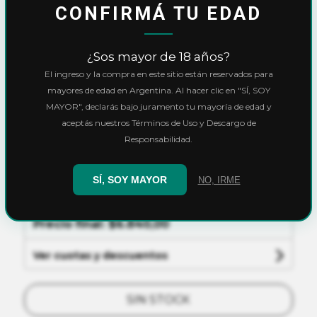
CONFIRMÁ TU EDAD
Inicio
Cultivo
Medición
¿Sos mayor de 18 años?
Power Buffer pH 4 y pH 7 50 mL
El ingreso y la compra en este sitio están reservados para
Power Buffer pH 4 y
mayores de edad en Argentina. Al hacer clic en "SÍ, SOY
MAYOR", declarás bajo juramento tu mayoría de edad y
pH 7 50 mL
aceptás nuestros Términos de Uso y Descargo de
Responsabilidad.
$7.600,00
SÍ, SOY MAYOR
NO, IRME
10% OFF
con
Transferencia
o
Efectivo
Precio final:
$6.840,00
Ver cuotas y descuentos
SIN STOCK