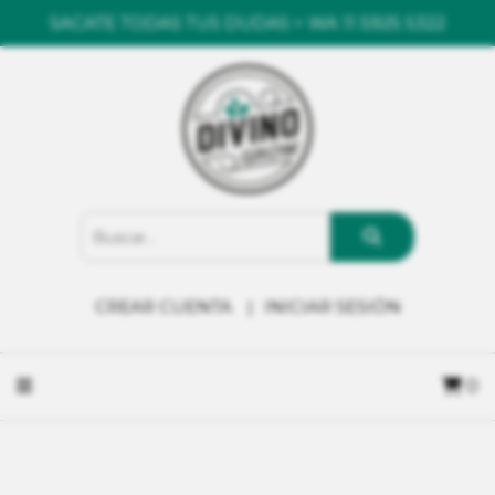
SACATE TODAS TUS DUDAS > WA 11 5925 5322
CREAR CUENTA
INICIAR SESIÓN
0