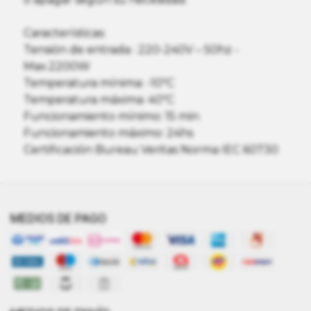
Características:
Tensión de entrada : 220-240V – 50hz -
Max.2200W
Temperatura mínima: -10ºC
Temperatura máxima: 40ºC
Funcionamiento mínimo: 15 min
Funcionamiento máximo: 24hs
Certificación Bureau Veritas Norma IEC 60730
MEDIOS DE PAGO