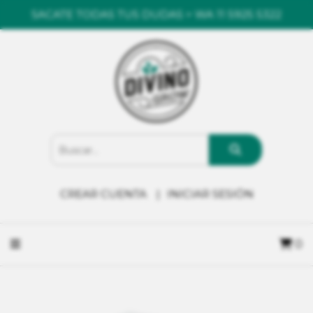
SACATE TODAS TUS DUDAS > WA 11 5925 5322
CREAR CUENTA
INICIAR SESIÓN
0