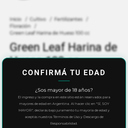
Inicio
Cultivo
Fertilizantes
Floración
Green Leaf Harina de Hueso 100 cc
Green Leaf Harina de
Hueso 100 cc
CONFIRMÁ TU EDAD
$2.700,00
¿Sos mayor de 18 años?
10% OFF
con
Transferencia
o
Efectivo
El ingreso y la compra en este sitio están reservados para
Precio final:
$2.430,00
mayores de edad en Argentina. Al hacer clic en "SÍ, SOY
Ver cuotas y descuentos
MAYOR", declarás bajo juramento tu mayoría de edad y
aceptás nuestros Términos de Uso y Descargo de
Responsabilidad.
Cantidad