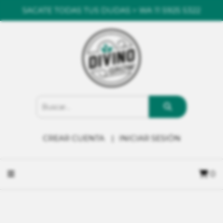
SACATE TODAS TUS DUDAS > WA 11 5925 5322
CREAR CUENTA
INICIAR SESIÓN
0