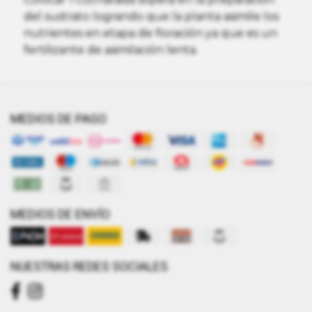
del sustrato logrando que la planta asimile los
nutrientes en etapa de floración ya que es un
fertilizante de asimilación lenta.
MEDIOS DE PAGO
MEDIOS DE ENVÍO
NUESTRAS REDES SOCIALES