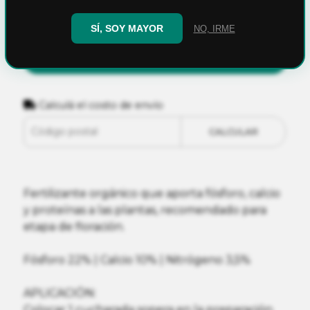
SÍ, SOY MAYOR
NO, IRME
AGREGAR AL CARRITO
Calculá el costo de envío
CALCULAR
Fertilizante orgánico que aporta fósforo, calcio
y proteínas a las plantas, recomendado para
etapa de floración.
Fósforo 22% | Calcio 10% | Nitrógeno 3,5%
APLICACIÓN:
Colocar 1 cucharada sopera en la preparación