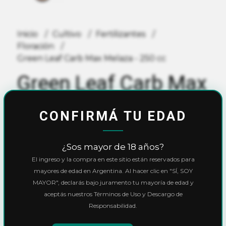
Inicio
Cultivo
Fertilizantes
Floración
Green Leaf Carb Max Melaza - 250 cc
Green Leaf Carb Max
Melaza - 250 cc
CONFIRMÁ TU EDAD
$10.200,00
¿Sos mayor de 18 años?
El ingreso y la compra en este sitio están reservados para
10% OFF
con
Transferencia
o
Efectivo
mayores de edad en Argentina. Al hacer clic en "SÍ, SOY
Precio final:
$9.180,00
MAYOR", declarás bajo juramento tu mayoría de edad y
aceptás nuestros Términos de Uso y Descargo de
Ver cuotas y descuentos
Responsabilidad.
Cantidad