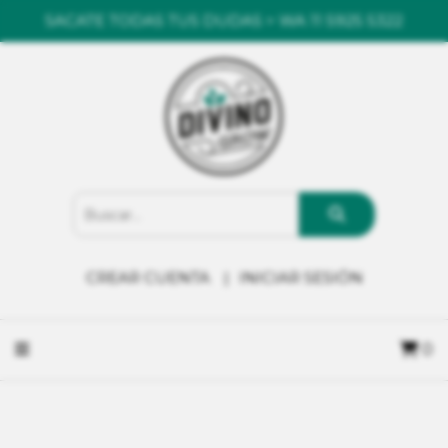
SACATE TODAS TUS DUDAS > WA 11 5925 5322
CREAR CUENTA
INICIAR SESIÓN
0