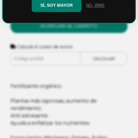
SÍ, SOY MAYOR
NO, IRME
AGREGAR AL CARRITO
Calculá el costo de envío
CALCULAR
Fertilizante orgánico.
Plantas más vigorosas, aumento de
rendimiento.
Anti estresante.
Ayuda a enfatizar los nutrientes.
Formulación: Nitrógeno, Potasio, Ácidos