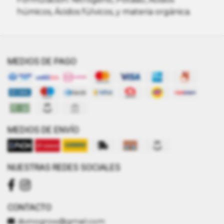
húmicos, Ácidos fúlvicos, y materia orgánica.
MEDIOS DE PAGO
MEDIOS DE ENVÍO
NUESTRAS REDES SOCIALES
CONTACTO
divinogrow@gmail.com