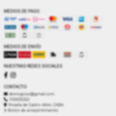
MEDIOS DE PAGO
MEDIOS DE ENVÍO
NUESTRAS REDES SOCIALES
CONTACTO
divinogrow@gmail.com
1159255322
Rosalía de Castro 4644, CABA
Botón de arrepentimiento