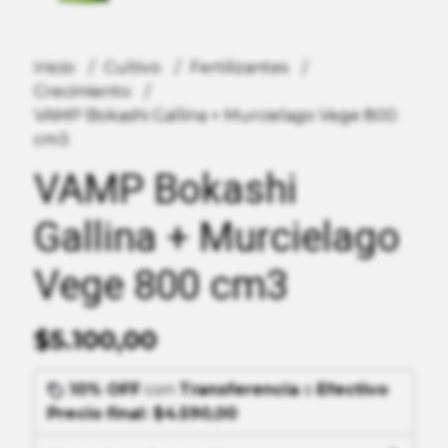
Inicio
Cultivo
Fertilizantes
Crecimiento
VAMP Bokashi Gallina + Murcielago Vege 800
cm3
VAMP Bokashi
Gallina + Murcielago
Vege 800 cm3
$5.100,00
10% OFF
con
Transferencia
o
Efectivo
Precio final:
$4.590,00