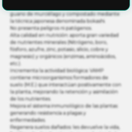
Abono orgánico 100% ecológico: elaborado con
guano de murciélago y compostado mediante
la técnica japonesa denominada bokashi.
No presenta peligros ni patógenos.
Alta calidad en nutrición: aporta gran variedad
de nutrientes minerales (Nitrógeno, boro,
fósforo, azufre, zinc, potasio, silicio, cobre y
magnesio) y orgánicos (enzimas, aminoácidos,
etc.).
Incrementa la actividad biológica: VAMP
contiene microorganismos formadores de
suelo (M.E.) que interactúan positivamente con
la planta, mejorando la retención y asimilación
de los nutrientes.
Mejora el sistema inmunológico de las plantas:
generando resistencia a plagas y
enfermedades.
Regenera suelos dañados: les devuelve la vida,