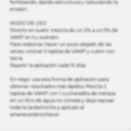
fertilizando, dando estructura y reduciendo la
erosión.
MODO DE USO
Directo en suelo: mezcla de un 2% a un 5% de
VAMP en tu sustrato.
Para reabonar hacer un pozo alejado de las
raíces, colocar 5 tapitas de VAMP y cubrir con
tierra.
Repetir la aplicación cada 15 días.
En riego: usa esta forma de aplicación para
obtener resultados más rápidos. Mezcla 2
tapitas de VAMP con 1 cucharadita de melaza
en un litro de agua no clorada y dejá reposar
toda la tarde/noche y aplicalo al
amanecer/anochecer.