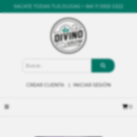
SACATE TODAS TUS DUDAS > WA 11 5925 5322
CREAR CUENTA
INICIAR SESIÓN
0