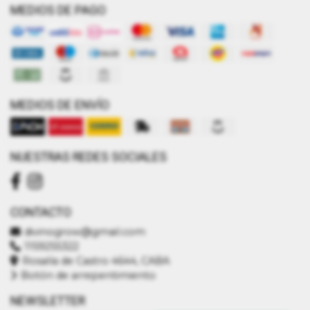
MEDIOS DE PAGO
MEDIOS DE ENVÍO
NUESTRAS REDES SOCIALES
CONTACTO
divinogrow@gmail.com
1159255322
Rosalía de Castro 4644, CABA
Botón de arrepentimiento
NEWSLETTER