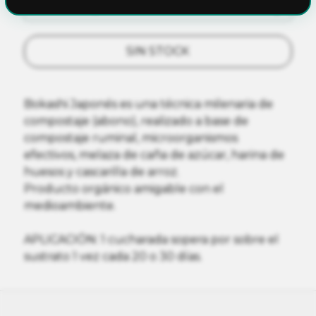
Ver cuotas y descuentos
SIN STOCK
Bokashi Japonés es una técnica milenaria de
compostaje (abono), realizado a base de
compostaje ruminal, microorganismos
efectivos, melaza de caña de azúcar, harina de
huesos y cascarilla de arroz.
Producto orgánico amigable con el
medioambiente.
APLICACIÓN: 1 cucharada sopera por sobre el
sustrato 1 vez cada 20 o 30 días.