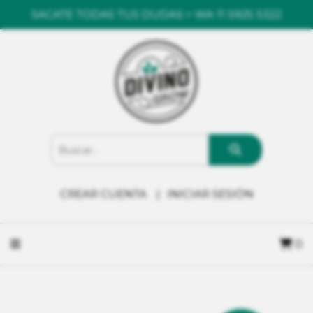
SACATE TODAS TUS DUDAS > WA 11 5925 5322
CREAR CUENTA
INICIAR SESIÓN
0