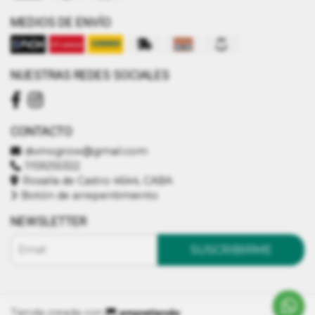
MEDIOS DE ENVÍO
NUESTRAS REDES SOCIALES
CONTACTO
divinogrow@gmail.com
1159255322
Rosalía de Castro 4644, CABA
Botón de arrepentimiento
NEWSLETTER
SUSCRIBIRME
Tienda creada con