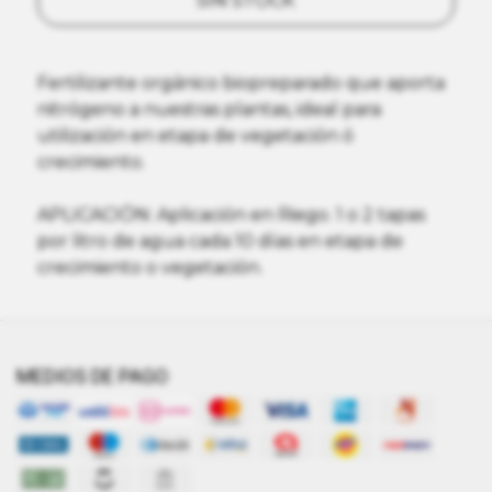
SIN STOCK
Fertilizante orgánico biopreparado que aporta
nitrógeno a nuestras plantas, ideal para
utilización en etapa de vegetación ó
crecimiento.
APLICACIÓN: Aplicación en Riego. 1 o 2 tapas
por litro de agua cada 10 días en etapa de
crecimiento o vegetación.
MEDIOS DE PAGO