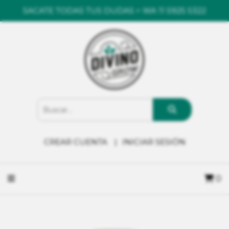
SACATE TODAS TUS DUDAS > WA 11 5925 5322
CREAR CUENTA
INICIAR SESIÓN
0