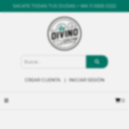
SACATE TODAS TUS DUDAS > WA 11 5925 5322
CREAR CUENTA
INICIAR SESIÓN
0