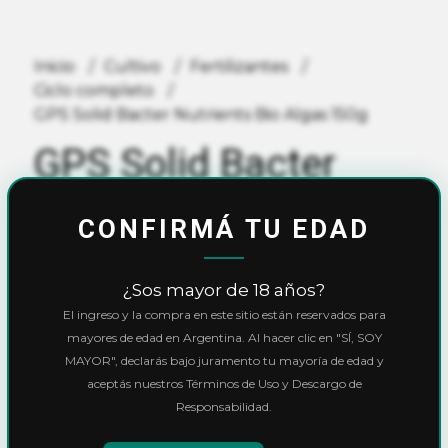
Inicio
Cultivo
Fertilizantes
Ciclo completo
GPS Solid Bacter Nutrients Bio Algas 150g
GPS Solid Bacter
Nutrients Bio Algas
CONFIRMÁ TU EDAD
150g
¿Sos mayor de 18 años?
$17.300,00
El ingreso y la compra en este sitio están reservados para
mayores de edad en Argentina. Al hacer clic en "SÍ, SOY
MAYOR", declarás bajo juramento tu mayoría de edad y
10% OFF
con
Transferencia
o
Efectivo
aceptás nuestros Términos de Uso y Descargo de
Precio final:
$15.570,00
Responsabilidad.
Ver cuotas y descuentos