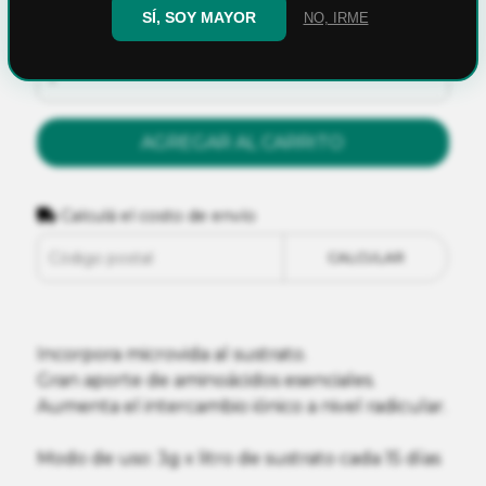
SÍ, SOY MAYOR
NO, IRME
Cantidad
AGREGAR AL CARRITO
Calculá el costo de envío
CALCULAR
Incorpora microvida al sustrato.
Gran aporte de aminoácidos esenciales.
Aumenta el intercambio iónico a nivel radicular.
Modo de uso: 3g x litro de sustrato cada 15 días