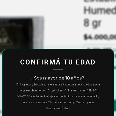
Humeda
8 gr
$4.000,0
10% OFF
c
Precio final:
CONFIRMÁ TU EDAD
Ver cuotas y 
¿Sos mayor de 18 años?
Cantidad
El ingreso y la compra en este sitio están reservados para
mayores de edad en Argentina. Al hacer clic en "SÍ, SOY
MAYOR", declarás bajo juramento tu mayoría de edad y
aceptás nuestros Términos de Uso y Descargo de
Responsabilidad.
dad, aumentando o reduciendo