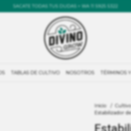
SACATE TODAS TUS DUDAS > WA 11 5925 5322
OS
TABLAS DE CULTIVO
NOSOTROS
TÉRMINOS Y
Inicio
Cultiv
Estabilizador 
Estabi