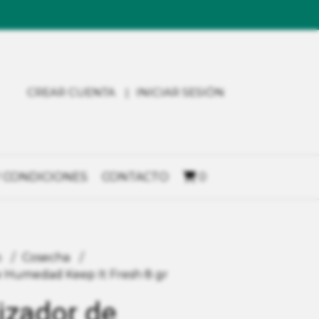
CREAR CUENTA
INICIAR SESIÓN
 CONDICIONES
CONTACTO
0
o
Cosecha
de Humedad Keep It Fresh 8 gr
lizador de