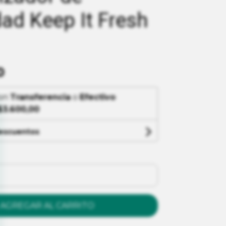
d Keep It Fresh
0
on
Transferencia
o
Efectivo
$3.600,00
descuentos
AGREGAR AL CARRITO