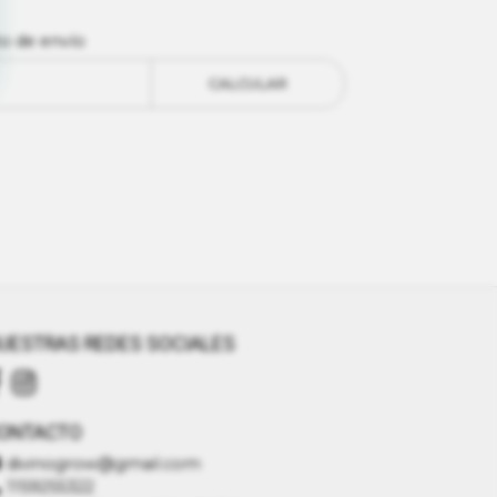
to de envío
CALCULAR
UESTRAS REDES SOCIALES
ONTACTO
divinogrow@gmail.com
1159255322