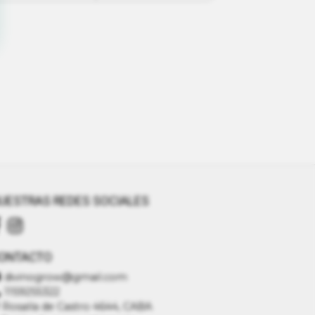
UESTRAS REDES SOCIALES
ONTACTO
divinogrow@gmail.com
1159255322
Rosalía de Castro 4644, CABA