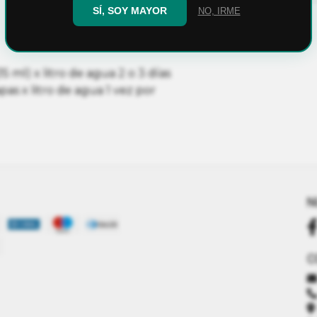
SÍ, SOY MAYOR
NO, IRME
(15 ml) x litro de agua 2 o 3 días
pas x litro de agua 1 vez por
N
C