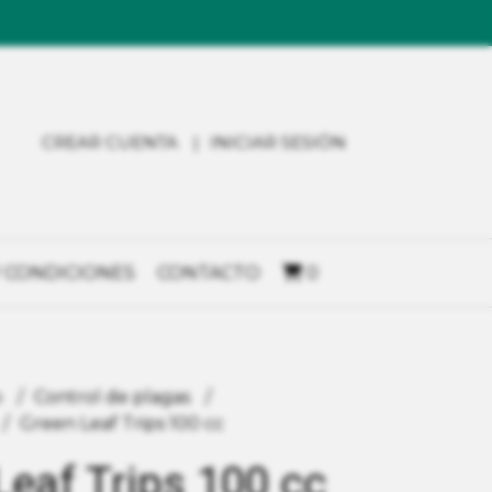
CREAR CUENTA
INICIAR SESIÓN
 CONDICIONES
CONTACTO
0
o
Control de plagas
Green Leaf Trips 100 cc
Leaf Trips 100 cc