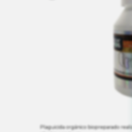
Plaguicida orgánico biopreparado reali