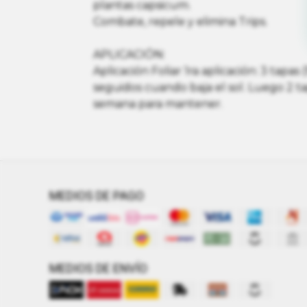
plantas capsicum.
Combate, repele y elimina Trips.
APLICACIÓN:
Aplicación Foliar 1ra aplicación: 3 tapas 
seguidos cuando baja el sol. Luego 2 ta
semana para mantener.
MEDIOS DE PAGO
MEDIOS DE ENVÍO