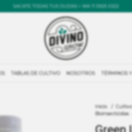
SACATE TODAS TUS DUDAS > WA 11 5925 5322
OS
TABLAS DE CULTIVO
NOSOTROS
TÉRMINOS Y
Inicio
Cultiv
Bioinsecticidas
Green 