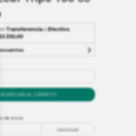
0
on
Transferencia
o
Efectivo
$3.330,00
descuentos
AGREGAR AL CARRITO
to de envío
CALCULAR